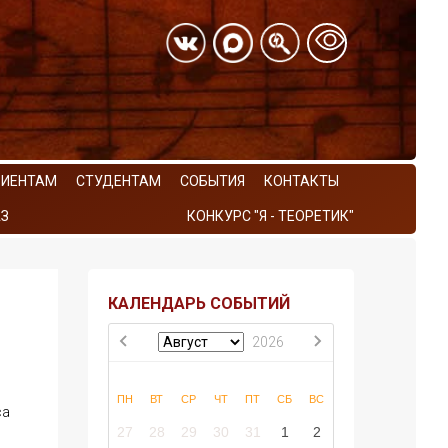
РИЕНТАМ
СТУДЕНТАМ
СОБЫТИЯ
КОНТАКТЫ
З
КОНКУРС "Я - ТЕОРЕТИК"
КАЛЕНДАРЬ СОБЫТИЙ
2026
ПН
ВТ
СР
ЧТ
ПТ
СБ
ВС
са
27
28
29
30
31
1
2