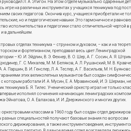
руководил Л. А. Этигон. На этом отделе музыкально одаренные де
сь игре на различных инструментах у учащихся техникума под по
нием своих педагогов. Окончив курс, учащиеся приобретали не то
тельские, но и педагогические навыки. Это гармоничное и равнове
ство исполнительства и педагогики стало отличительной чертой в 
 и в дальнейшем.
тровых отделах техникума – струнном и духовом, – как и на теорет
торском и фортепианном, преподавал весь цвет Ленинградской
ории – Ю. И. Эйдлин, В. Э. Фехнер, В. О. Шер, А. Г. Сосин, А. Я. Штриме
рюдинер, Г. С. Михалев, М. М. Беляков, А. Л. Рушанский, М. В. Кравчен
. А. Паршин, В. И. Генслер, Л. А. Теслер, А. Г. Васильев, М. Н. Буяновск
Стараниями этих великолепных музыкантов был создан симфониче
 с которым работали И. А. Мусин, Е. А. Мравинский, И. Э. Шерман, н
к техникума Б. Я. Тилес. Ученический оркестр играл не только клас
 впервые исполнял сочинения начинающих ленинградских композ
джа-Эйнатова, О. А. Евлахова, И. И. Дзержинского и многих других.
с оркестровыми классами в 1960 году был создан отдел дирижирова
ы разных специальностей получают базовые знания по вопросам
еского дирижирования, а также инструментоведения, инструменто
ркестровых партитур. В разное время отдел возглавляли дирижеры 