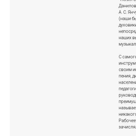
Данилов,
А. С. Ян
(наши бы
духовик
непосре
наших в
музыкал
С самог
инструм
своим и
пения, 
населени
педагог
руковод
преимущ
называе
никаког
Рабочее
зачислял