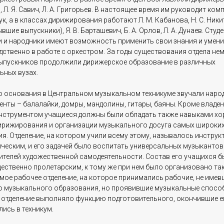
 Л. Я. Савич, Л. А. Григорьев. В настоящее время им руководит ко
чук, а в классах дирижирования работают Л. М. Кабанова, Н. С. Ник
вшие выпускники), Я. В. Барташевич, Б. А. Орлов, Л. А. Дунаев. Студ
и и народники имеют возможность применить свои знания и умен
дственно в работе с оркестром. За годы существования отдела не
ыпускников продолжили дирижерское образование в различных
ьных вузах.
о основания в Центральном музыкальном техникуме звучали наро
енты – балалайки, домры, мандолины, гитары, баяны. Кроме владе
нструментом учащиеся должны были обладать также навыками хо
дирижирования и организации музыкального досуга самых широки
я. Отделение, на котором учили всему этому, называлось инструк
ическим, и его задачей было воспитать универсальных музыкантов
ителей художественной самодеятельности. Состав его учащихся б
ественно пролетарским, к тому же при нем было организовано та
мое рабочее отделение, на которое принимались рабочие, не имев
о музыкального образования, но проявившие музыкальные спосо
 отделение выполняло функцию подготовительного, окончившие е
ись в техникум.