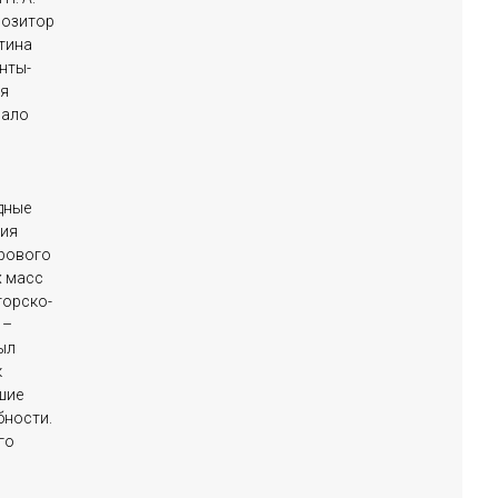
мпозитор
итина
енты-
ия
мало
дные
ния
рового
х масс
торско-
 –
ыл
к
шие
бности.
го