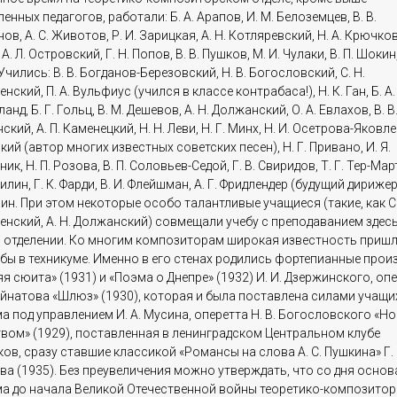
енных педагогов, работали: Б. А. Арапов, И. М. Белоземцев, В. В.
в, А. С. Животов, Р. И. Зарицкая, А. Н. Котляревский, Н. А. Крючков,
. Л. Островский, Г. Н. Попов, В. В. Пушков, М. И. Чулаки, В. П. Шокин, 
Учились: В. В. Богданов-Березовский, Н. В. Богословский, С. Н.
нский, П. А. Вульфиус (учился в классе контрабаса!), Н. К. Ган, Б. А.
ланд, Б. Г. Гольц, В. М. Дешевов, А. Н. Должанский, О. А. Евлахов, В. В
кий, А. П. Каменецкий, Н. Н. Леви, Н. Г. Минх, Н. И. Осетрова-Яковлев
ий (автор многих известных советских песен), Н. Г. Привано, И. Я.
ик, Н. П. Розова, В. П. Соловьев-Седой, Г. В. Свиридов, Т. Г. Тер-Ма
милин, Г. К. Фарди, В. И. Флейшман, А. Г. Фридлендер (будущий дирижер)
н. При этом некоторые особо талантливые учащиеся (такие, как С.
нский, А. Н. Должанский) совмещали учебу с преподаванием здесь
 отделении. Ко многим композиторам широкая известность пришл
бы в техникуме. Именно в его стенах родились фортепианные прои
я сюита» (1931) и «Поэма о Днепре» (1932) И. И. Дзержинского, опер
йнатова «Шлюз» (1930), которая и была поставлена силами учащи
а под управлением И. А. Мусина, оперетта Н. В. Богословского «Но
вом» (1929), поставленная в ленинградском Центральном клубе
ов, сразу ставшие классикой «Романсы на слова А. С. Пушкина» Г. 
ва (1935). Без преувеличения можно утверждать, что со дня основ
ма до начала Великой Отечественной войны теоретико-композитор