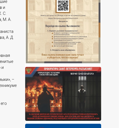
вшие
в и
. С.
, М. А.
ганиста
а, А. Д.
овная
менитые
 и
ыки», –
техникуме
 его