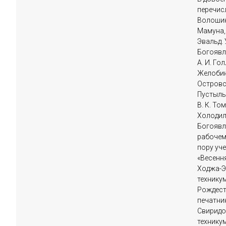
перечисл
Волошино
Мамуна, А
Эвальд. 
Богоявле
А. И. Гол
Желобинс
Островск
Пустыльн
В. К. То
Холодили
Богоявле
рабочем
пору уче
«Весення
Ходжа-Э
техникум
Рождест
печатник
Свиридо
технику