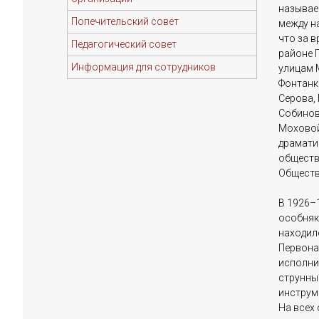
называе
Попечительский совет
между н
что за 
Педагогический совет
районе 
Информация для сотрудников
улицам 
Фонтанки
Серова, 
Собинов
Моховой
драматич
общество
Обществ
В 1926–
особняк
находило
Первона
исполни
струнны
инструме
На всех