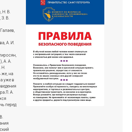
 Н. В.
З. В.
 Галаев,
.
а, А. И.
ртиросян,
, А. А.
 Н.
 же, на
а уже в
зведения
а Л. А.
хся
чь перед
В.
ания
ский