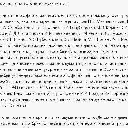
адавал тон» в обучении музыкантов.
вал от него и фортепианный отдел, на котором, помимо упомянуты
 такие выдающиеся музыканты-педагоги, как И. С. Миклашевская, И
П. А. Серебряков, Л. В. Николаев, Н. И. Голубовская, М. В. Юдина, С. И
ий, А. Д. Логовинский, И. М. Белоземцев, И. М. Рензин, В. Л. Михелис,
, К. Г. Шмидт, А. С. Бубельников, Э. Л. Левина, М. Б. Брохес, А. Б. Ме
сон. Большинство из них параллельно преподавало в консерватории
енно, повышало для учащихся общий уровень задач. Педагоги
анного отдела постоянно выступали с концертами, как с сольными,
с симфоническим оркестром техникума, и в деле воспитания пиани
 играли не менее важную роль, чем занятия в классе. С самого на
ме был учрежден обязательный класс фортепианного ансамбля, ко
рез 30 с лишним лет получил «права гражданства» в консерватории
931–1941) его вел Н. С. Эйгенсон. Событием в жизни техникума ста
ельный Баховский семинар, руководимый И. А. Браудо. Из фортепи
техникума вышли известные в нашей стране и за рубежом органист
Н. И. Оксентян.
тыре года после открытия в техникуме появилось «Детское отделен
ых детей» – прообраз современного отдела педагогической практи