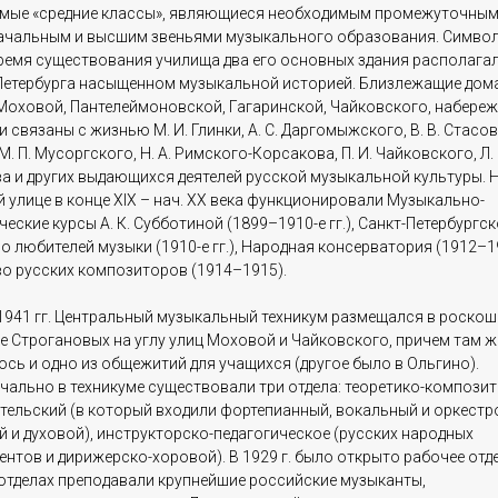
мые «средние классы», являющиеся необходимым промежуточным
ачальным и высшим звеньями музыкального образования. Символ
время существования училища два его основных здания располагал
Петербурга насыщенном музыкальной историей. Близлежащие дом
Моховой, Пантелеймоновской, Гагаринской, Чайковского, набере
 связаны с жизнью М. И. Глинки, А. С. Даргомыжского, В. В. Стасова
М. П. Мусоргского, Н. А. Римского-Корсакова, П. И. Чайковского, Л. 
а и других выдающихся деятелей русской музыкальной культуры. 
 улице в конце XIX – нач. XX века функционировали Музыкально-
еские курсы А. К. Субботиной (1899–1910-е гг.), Санкт-Петербургск
 любителей музыки (1910-е гг.), Народная консерватория (1912–1
о русских композиторов (1914–1915).
1941 гг. Центральный музыкальный техникум размещался в роско
е Строгановых на углу улиц Моховой и Чайковского, причем там ж
сь и одно из общежитий для учащихся (другое было в Ольгино).
чально в техникуме существовали три отдела: теоретико-композит
тельский (в который входили фортепианный, вокальный и оркестр
й и духовой), инструкторско-педагогическое (русских народных
нтов и дирижерско-хоровой). В 1929 г. было открыто рабочее отде
 отделах преподавали крупнейшие российские музыканты,