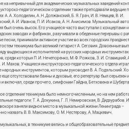
я на непривычный для академических музыкальных заведений конт
рукторско-педагогическом отделении также преподавали ведущие п
: А. А. Холодилин, А. Н. Должанский, Б. Я. Грач, И. В. Немцев, В. И.
кий, А. И. Иванов, П. И. Исаков, А. Н. Анисимов. Музыкальный авт
ия был очень высок. Его учащиеся часто выступали с концертами н
адских заводах и фабриках, разучивали в обеденные перерывы с р
е песни, принимали активное участие во всех городских празднест
гостем техникума был великий гитарист А. Сеговия. Довоенные вы
еяду выдающихся исполнителей на русских народных инструментах
в, среди которых П. И. Нечепоренко, М. Ф. Рожков, З. И. Ставицкий, А
. И. Махов. Учащиеся инструкторско-педагогического отдела играл
 народных инструментов, которым руководил В. А. Подэльский. Хо
 еще отсутствовали баяны и духовые, его репертуар был серьезен 
и включал, среди прочего, симфонии Гайдна, Бетховена и Шуберта
ое отделение техникума было немногочисленным, но на нем работ
льные педагоги: Т. А. Докукина, Г. Л. Немировская, В. Дидзурабов. И
 вскоре заняли видное место в музыкальной жизни Ленинграда –
но назвать В. В. Максимову, О. М. Нестерову, А. Мацкевич.
музыкальных, в техникуме велись и общеобразовательные предмет