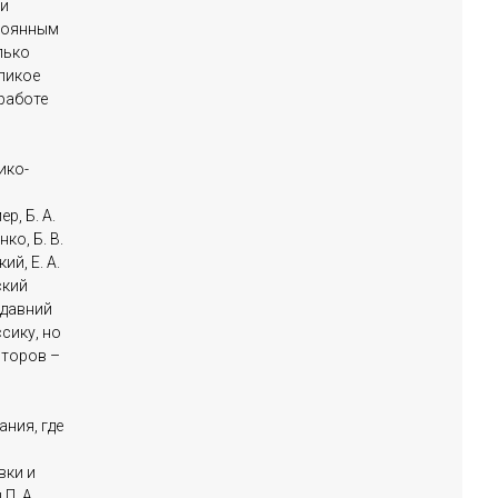
ти
стоянным
лько
ликое
работе
ико-
р, Б. А.
ко, Б. В.
ий, Е. А.
ский
едавний
сику, но
иторов –
ния, где
вки и
П. А.