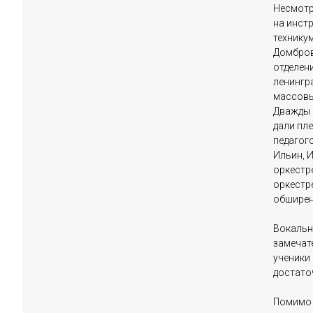
Несмотр
на инст
техникума
Домбровс
отделен
ленингр
массовы
Дважды 
дали пл
педагого
Ильин, И
оркестре
оркестре
обширен 
Вокальн
замечате
ученики
достаточ
Помимо 