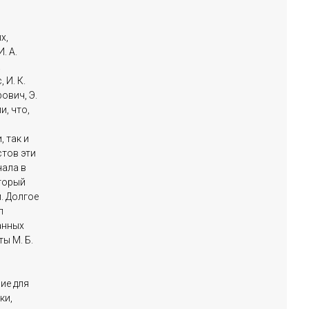
х,
. А.
.
 И. К.
рович, Э.
, что,
 так и
стов эти
чала в
торый
. Долгое
л
анных
ы М. Б.
ие для
ки,