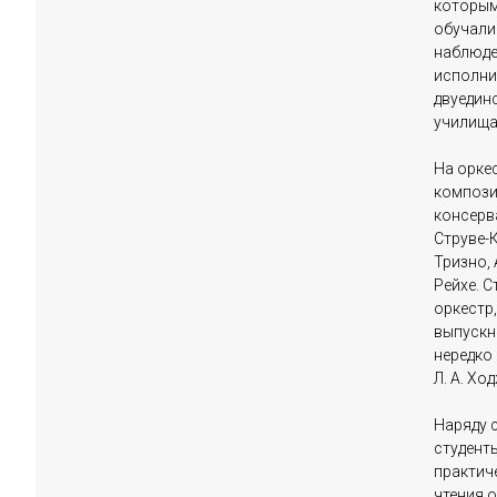
которым 
обучали
наблюде
исполни
двуедин
училища
На оркес
компози
консерват
Струве-К
Тризно, А
Рейхе. 
оркестр,
выпускни
нередко
Л. А. Хо
Наряду 
студент
практич
чтения о