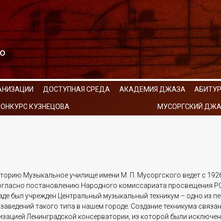
АНИЗАЦИИ
ДОСТУПНАЯ СРЕДА
АКАДЕМИЯ ДЖАЗА
АБИТУ
КОНКУРС КУЗНЕЦОВА
МУСОРГСКИЙ ДЖА
торию Музыкальное училище имени М. П. Мусоргского ведет с 1926
согласно постановлению Народного комиссариата просвещения РС
аде был учрежден Центральный музыкальный техникум – одно из п
заведений такого типа в нашем городе. Создание техникума связан
изацией Ленинградской консерватории, из которой были исключен