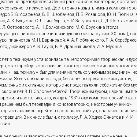
ественно преподаватели Ленинградской консерватории, состави
течественного искусства. Достаточно назвать имена композиторо
дов Б. В. Асафьева, В. В. Щербачева, П. Б. Рязанова, Ю. Н. Тюлина, Х
а, А. К. Буцкова, С. Л. Гинзбурга, Б. И.Загурского, Д. Д. Шостаковича
. Л. Островского, А. Н. Должанского, М. С. Друскина (тогда
ирующего пианиста, специализирующегося на музыке XX века), ор
аудо, пианистов М. Н. Бариновой, А. А. Люблинского, П. А. Серебряков
го, дирижеров А. В. Гаука, В. А. Дранишникова, И. А. Мусина.
х лет в техникуме установилась та неповторимая творческая и дух
ра, о которой до конца жизни с восторгом вспоминали многие и
ки. «Наш техникум был для меня не только учебным заведением, но
жизни. Здесь собрались люди, бесконечно преданные искусству,
емленные и активные, которые не представляли себе жизни без муз
 склоне лет В. П. Соловьев-Седой. Творческим духом, царившим в 
 дорожили настолько, что, когда в 1931 году композиторский отдел
 решением был переведен в консерваторию, некоторые ученики-
торы отказались перейти в прославленный вуз, опасаясь влияния
 традиций. В их числе были, к примеру, Л. А. Ходжа-Эйнатов и И. И.
ский.
нное время на теоретико-композиторском отделе, кроме выше