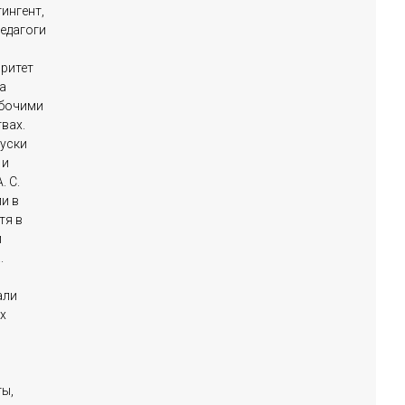
ингент,
едагоги
оритет
а
абочими
вах.
пуски
 и
. С.
и в
тя в
и
.
али
х
ы,