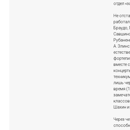
отдел «з
Не отста
работали
Браудо, 
Савшинск
Рубаненко
А. Элин
естеств
фортепи
вместе 
концерты
технику
лишь че
время (1
замечат
классов 
Шахин и 
Через че
способн