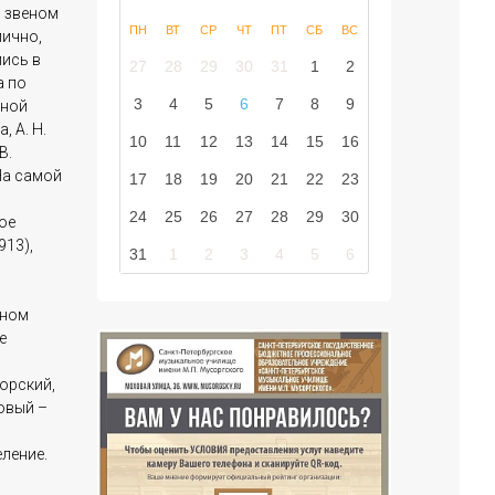
 звеном
ПН
ВТ
СР
ЧТ
ПТ
СБ
ВС
ично,
ись в
27
28
29
30
31
1
2
а по
3
4
5
6
7
8
9
жной
, А. Н.
10
11
12
13
14
15
16
В.
На самой
17
18
19
20
21
22
23
24
25
26
27
28
29
30
ое
913),
31
1
2
3
4
5
6
шном
е
орский,
овый –
ление.