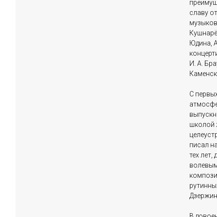
преимущ
славу о
музыкове
Кушнарёв
Юдина, А
концерт
И. А. Бр
Каменско
С первы
атмосфе
выпускни
школой 
целеустр
писал на
тех лет,
волевым
компози
рутинных
Дзержин
В довое