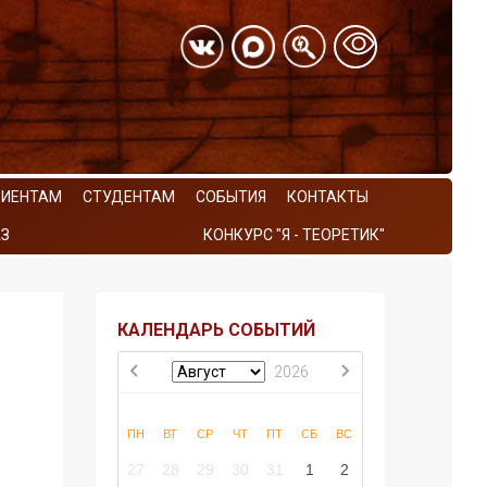
РИЕНТАМ
СТУДЕНТАМ
СОБЫТИЯ
КОНТАКТЫ
З
КОНКУРС "Я - ТЕОРЕТИК"
КАЛЕНДАРЬ СОБЫТИЙ
2026
ПН
ВТ
СР
ЧТ
ПТ
СБ
ВС
27
28
29
30
31
1
2