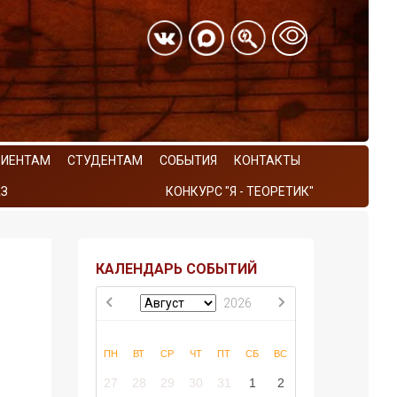
РИЕНТАМ
СТУДЕНТАМ
СОБЫТИЯ
КОНТАКТЫ
З
КОНКУРС "Я - ТЕОРЕТИК"
КАЛЕНДАРЬ СОБЫТИЙ
2026
ПН
ВТ
СР
ЧТ
ПТ
СБ
ВС
27
28
29
30
31
1
2