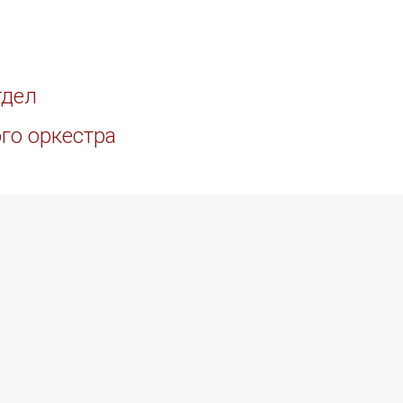
тдел
го оркестра