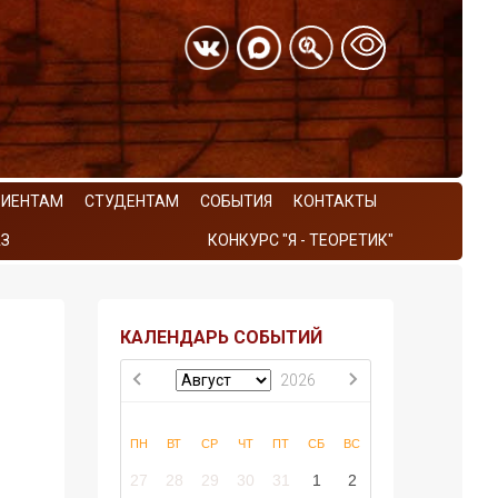
РИЕНТАМ
СТУДЕНТАМ
СОБЫТИЯ
КОНТАКТЫ
З
КОНКУРС "Я - ТЕОРЕТИК"
КАЛЕНДАРЬ СОБЫТИЙ
2026
ПН
ВТ
СР
ЧТ
ПТ
СБ
ВС
27
28
29
30
31
1
2