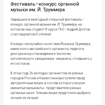
Фестиваль–конкурс органной
музыки им. Й. Труммера
Завершился ежегодный открытый фестиваль–
конкурс органной музыки им. Й. Труммера, на
котором наш студент IV курса ТКО - Андрей Долгов
стал лауреатом II степени!
Конкурс неслучайно носит имя Йоханна Труммера,
известного австрийского органиста, педагога,
доктора искусствоведения и теологии,
католического священника - мецената, стоявшего у
его истоков.
В этом году 26 молодых органистов из разных
городов России и Казахстана выступили перед
авторитетным жюри, в состав которого вошли
именитые музыканты - представители разных
органных школ. Членам жюри предстояло выбрать
лучших из лучших.