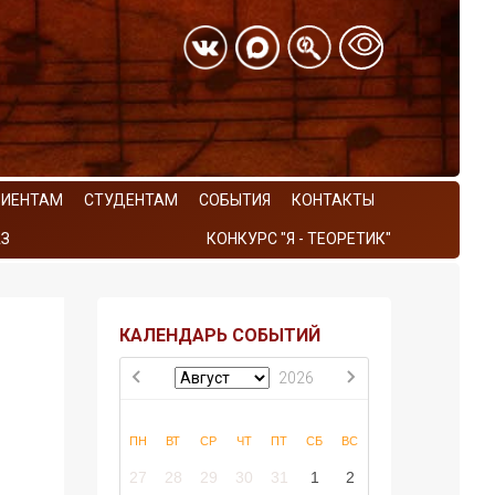
РИЕНТАМ
СТУДЕНТАМ
СОБЫТИЯ
КОНТАКТЫ
З
КОНКУРС "Я - ТЕОРЕТИК"
КАЛЕНДАРЬ СОБЫТИЙ
2026
ПН
ВТ
СР
ЧТ
ПТ
СБ
ВС
27
28
29
30
31
1
2