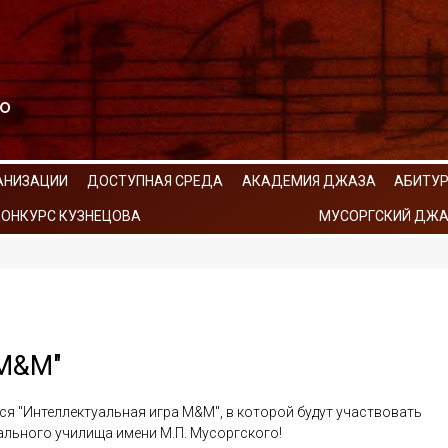
АНИЗАЦИИ
ДОСТУПНАЯ СРЕДА
АКАДЕМИЯ ДЖАЗА
АБИТУ
КОНКУРС КУЗНЕЦОВА
МУСОРГСКИЙ ДЖА
 М&М"
тся "Интеллектуальная игра М&М", в которой будут участвовать
ального училища имени М.П. Мусоргского!