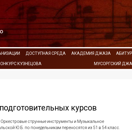
АНИЗАЦИИ
ДОСТУПНАЯ СРЕДА
АКАДЕМИЯ ДЖАЗА
АБИТУ
КОНКУРС КУЗНЕЦОВА
МУСОРГСКИЙ ДЖА
 подготовительных курсов
 Оркестровые струнные инструменты и Музыкальное
ьской Ю.Б. по понедельникам переносятся из 51 в 54 класс.