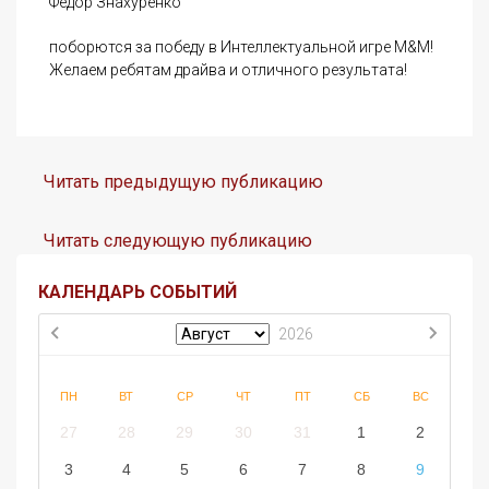
Фёдор Знахуренко
поборются за победу в Интеллектуальной игре М&М!
Желаем ребятам драйва и отличного результата!
Читать предыдущую публикацию
Читать следующую публикацию
КАЛЕНДАРЬ СОБЫТИЙ
2026
ПН
ВТ
СР
ЧТ
ПТ
СБ
ВС
27
28
29
30
31
1
2
3
4
5
6
7
8
9