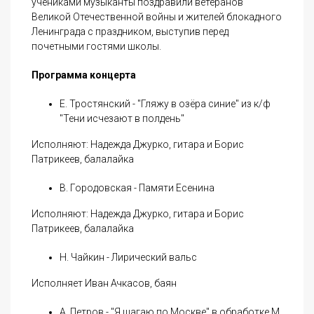
учениками музыканты поздравили ветеранов
Великой Отечественной войны и жителей блокадного
Ленинграда с праздником, выступив перед
почетными гостями школы.
Программа концерта
Е. Тростянский - "Гляжу в озёра синие" из к/ф
"Тени исчезают в полдень"
Исполняют: Надежда Джурко, гитара и Борис
Патрикеев, балалайка
В. Городовская - Памяти Есенина
Исполняют: Надежда Джурко, гитара и Борис
Патрикеев, балалайка
Н. Чайкин - Лирический вальс
Исполняет Иван Ачкасов, баян
А. Петров - "Я шагаю по Москве" в обработке М.