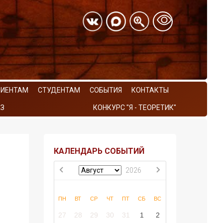
РИЕНТАМ
СТУДЕНТАМ
СОБЫТИЯ
КОНТАКТЫ
З
КОНКУРС "Я - ТЕОРЕТИК"
КАЛЕНДАРЬ СОБЫТИЙ
2026
ПН
ВТ
СР
ЧТ
ПТ
СБ
ВС
27
28
29
30
31
1
2