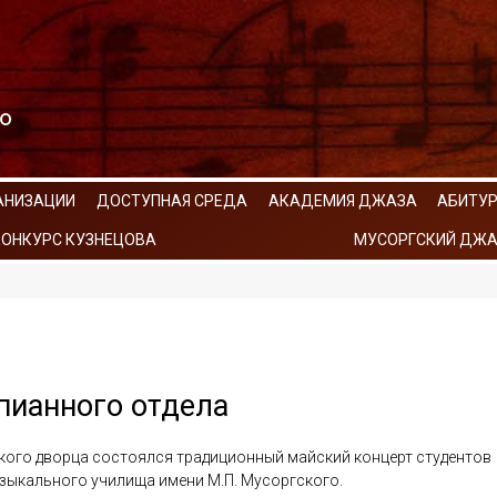
АНИЗАЦИИ
ДОСТУПНАЯ СРЕДА
АКАДЕМИЯ ДЖАЗА
АБИТУ
КОНКУРС КУЗНЕЦОВА
МУСОРГСКИЙ ДЖА
пианного отдела
ского дворца состоялся традиционный майский концерт студентов
зыкального училища имени М.П. Мусоргского.