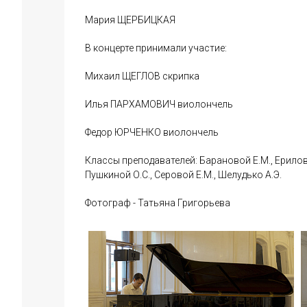
Мария ЩЕРБИЦКАЯ
В концерте принимали участие:
Михаил ЩЕГЛОВ скрипка
Илья ПАРХАМОВИЧ виолончель
Федор ЮРЧЕНКО виолончель
Классы преподавателей: Барановой Е.М., Ерилово
Пушкиной О.С., Серовой Е.М., Шелудько А.Э.
Фотограф - Татьяна Григорьева