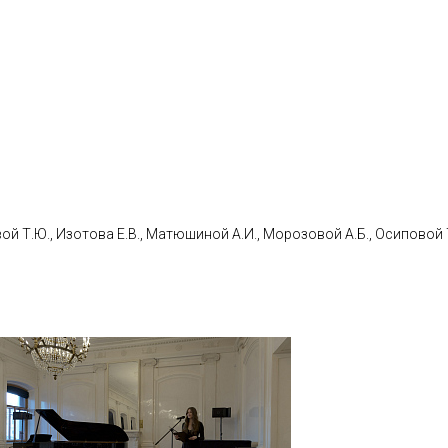
й Т.Ю., Изотова Е.В., Матюшиной А.И., Морозовой А.Б., Осиповой Т