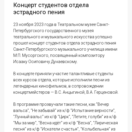
Концерт студентов отдела
эстрадного пения
23 ноября 2023 года в Театральном музее Санкт-
Петербургского государственного музея
театрального и музыкального искусства успешно
прошел концерт студентов отдела эстрадного пения
Санкт-Петербургского музыкального училища имени
М.П. Мусоргского, посвященный композитору
Исааку Осиповичу Дунаевскому.
В концерте приняли участие талантливые студенты
всех курсов отдела, которые исполнили песни из
легендарных кинофильмов, в сопровождении
концертмейстеров — В.С. Анцыгиной, В.А. Герценовой.
В программе прозвучали такие песни, как "Вечер
вальса", "Не забывай" из к/ф "Испытание верности",
"Лунный вальс" из к/ф "Цирк", "Летите, голуби" из к/ф
"Мы за мир", "Весна идёт" из к/ф "Весна", "Лирическая
песня" из к/ф "Искатели счастья", "Колыбельная" из