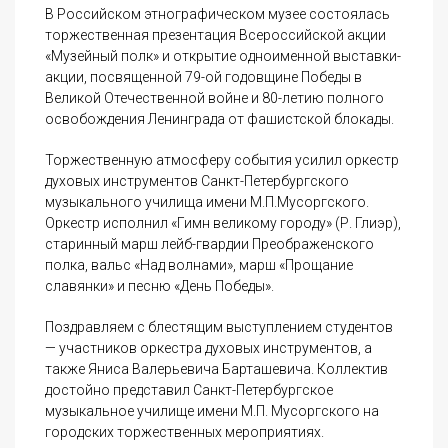
В Российском этнографическом музее состоялась
торжественная презентация Всероссийской акции
«Музейный полк» и открытие одноименной выставки-
акции, посвященной 79-ой годовщине Победы в
Великой Отечественной войне и 80-летию полного
освобождения Ленинграда от фашистской блокады.
Торжественную атмосферу события усилил оркестр
духовых инструментов Санкт-Петербургского
музыкального училища имени М.П.Мусоргского.
Оркестр исполнил «Гимн великому городу» (Р. Глиэр),
старинный марш лейб-гвардии Преображенского
полка, вальс «Над волнами», марш «Прощание
славянки» и песню «День Победы».
Поздравляем с блестящим выступлением студентов
— участников оркестра духовых инструментов, а
также Яниса Валерьевича Барташевича. Коллектив
достойно представил Санкт-Петербургское
музыкальное училище имени М.П. Мусоргского на
городских торжественных мероприятиях.