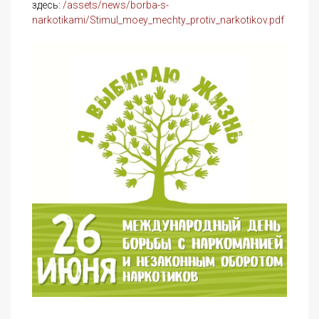
здесь:
/assets/news/borba-s-
narkotikami/Stimul_moey_mechty_protiv_narkotikov.pdf