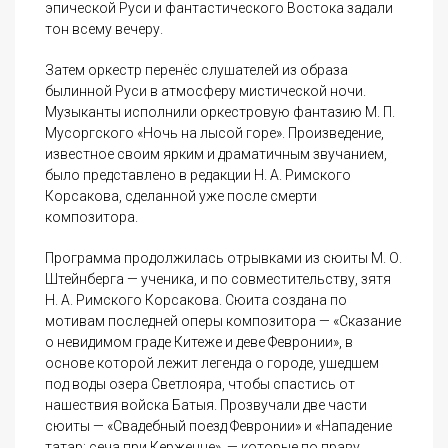
эпической Руси и фантастического Востока задали
тон всему вечеру.
Затем оркестр перенёс слушателей из образа
былинной Руси в атмосферу мистической ночи.
Музыканты исполнили оркестровую фантазию М. П.
Мусоргского «Ночь на лысой горе». Произведение,
известное своим ярким и драматичным звучанием,
было представлено в редакции Н. А. Римского
Корсакова, сделанной уже после смерти
композитора.
Программа продолжилась отрывками из сюиты М. О.
Штейнберга — ученика, и по совместительству, зятя
Н. А. Римского Корсакова. Сюита создана по
мотивам последней оперы композитора — «Сказание
о невидимом граде Китеже и деве Февронии», в
основе которой лежит легенда о городе, ушедшем
под воды озера Светлояра, чтобы спастись от
нашествия войска Батыя. Прозвучали две части
сюиты — «Свадебный поезд Февронии» и «Нападение
татар: сеча при Керженце», — которые по праву