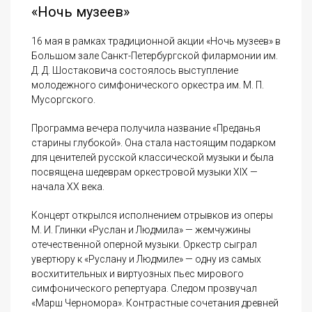
«Ночь музеев»
16 мая в рамках традиционной акции «Ночь музеев» в
Большом зале Санкт-Петербургской филармонии им.
Д. Д. Шостаковича состоялось выступление
молодежного симфонического оркестра им. М. П.
Мусоргского.
Программа вечера получила название «Преданья
старины глубокой». Она стала настоящим подарком
для ценителей русской классической музыки и была
посвящена шедеврам оркестровой музыки XIX —
начала XX века.
Концерт открылся исполнением отрывков из оперы
М. И. Глинки «Руслан и Людмила» — жемчужины
отечественной оперной музыки. Оркестр сыграл
увертюру к «Руслану и Людмиле» — одну из самых
восхитительных и виртуозных пьес мирового
симфонического репертуара. Следом прозвучал
«Марш Черномора». Контрастные сочетания древней