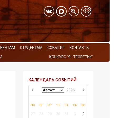
РИЕНТАМ
СТУДЕНТАМ
СОБЫТИЯ
КОНТАКТЫ
З
КОНКУРС "Я - ТЕОРЕТИК"
КАЛЕНДАРЬ СОБЫТИЙ
2026
ПН
ВТ
СР
ЧТ
ПТ
СБ
ВС
27
28
29
30
31
1
2