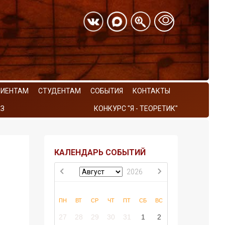
РИЕНТАМ
СТУДЕНТАМ
СОБЫТИЯ
КОНТАКТЫ
З
КОНКУРС "Я - ТЕОРЕТИК"
КАЛЕНДАРЬ СОБЫТИЙ
2026
ПН
ВТ
СР
ЧТ
ПТ
СБ
ВС
27
28
29
30
31
1
2