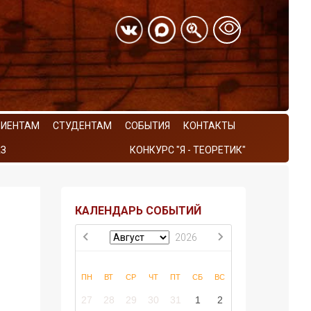
РИЕНТАМ
СТУДЕНТАМ
СОБЫТИЯ
КОНТАКТЫ
З
КОНКУРС "Я - ТЕОРЕТИК"
КАЛЕНДАРЬ СОБЫТИЙ
2026
ПН
ВТ
СР
ЧТ
ПТ
СБ
ВС
27
28
29
30
31
1
2