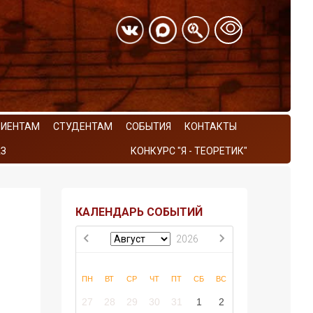
РИЕНТАМ
СТУДЕНТАМ
СОБЫТИЯ
КОНТАКТЫ
З
КОНКУРС "Я - ТЕОРЕТИК"
КАЛЕНДАРЬ СОБЫТИЙ
2026
ПН
ВТ
СР
ЧТ
ПТ
СБ
ВС
27
28
29
30
31
1
2