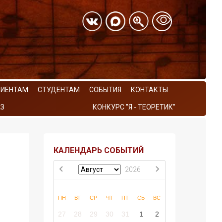
РИЕНТАМ
СТУДЕНТАМ
СОБЫТИЯ
КОНТАКТЫ
З
КОНКУРС "Я - ТЕОРЕТИК"
КАЛЕНДАРЬ СОБЫТИЙ
2026
ПН
ВТ
СР
ЧТ
ПТ
СБ
ВС
27
28
29
30
31
1
2