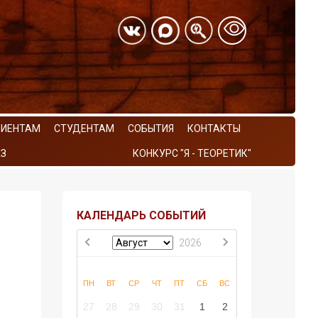
РИЕНТАМ
СТУДЕНТАМ
СОБЫТИЯ
КОНТАКТЫ
З
КОНКУРС "Я - ТЕОРЕТИК"
КАЛЕНДАРЬ СОБЫТИЙ
2026
ПН
ВТ
СР
ЧТ
ПТ
СБ
ВС
27
28
29
30
31
1
2