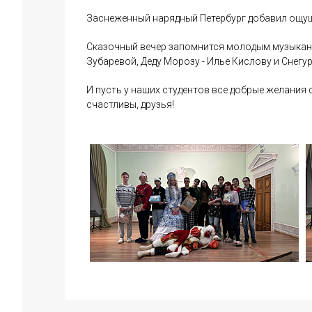
Заснеженный нарядный Петербург добавил ощущ
Сказочный вечер запомнится молодым музыкант
Зубаревой, Деду Морозу - Илье Кислову и Снегур
И пусть у наших студентов все добрые желания с
счастливы, друзья!