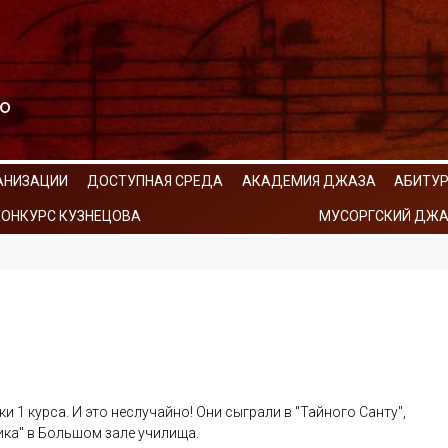
АНИЗАЦИИ
ДОСТУПНАЯ СРЕДА
АКАДЕМИЯ ДЖАЗА
АБИТУ
КОНКУРС КУЗНЕЦОВА
МУСОРГСКИЙ ДЖА
 1 курса. И это неслучайно! Они сыграли в "Тайного Санту",
ка" в Большом зале училища.