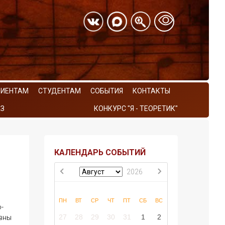
РИЕНТАМ
СТУДЕНТАМ
СОБЫТИЯ
КОНТАКТЫ
З
КОНКУРС "Я - ТЕОРЕТИК"
КАЛЕНДАРЬ СОБЫТИЙ
2026
ПН
ВТ
СР
ЧТ
ПТ
СБ
ВС
-
27
28
29
30
31
1
2
овны