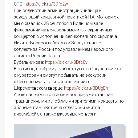
СПО:
https://clck.ru/3Dfc2w
При содействии администрации училища и
заведующий концертной практикой Н.А. Моторнюк
мы оказались 28 сентября в Большом зале
филармонии на вечере знаменитых скрипичных
концертов в исполнении великолепного скрипача
Никиты Борисоглебского и Заслуженного
коллектива России под управлением народного
артиста России Павла
Бубельникова:
https://clck.ru/3Dfc8v
В октябре, ноябре и декабре студенты 1 курса вместе
с кураторами смогут побывать на экскурсии
«Шедевры музыкальной коллекции» в
Шереметевском дворце:
https://clck.ru/3DUgEn
А еще нас ждут в октябре и ноябре, уже ставшие
традиционными и любимыми зрителями, концерты по
абонементам: «Встреча отделов» и «Битва
ансамблей», а также джазовые четверги.