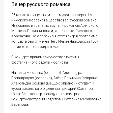
Вечер русского романса
26 марта в концертном зале музея-квартиры Н.А.
Римского-Корсакова царствовал русский романс.
Изысканно и трепетно звучали романсы Аренского,
Метнера, Рахманинова и, конечно же, Римского-
Корсакова. Но особенно в этот вечер в программе
концерта был отмечен Петр Ильич Чайковский,185-
летие которого грядет в мае.
В концерте принимали участие студенты
фортепианного отдела и солисты:
Наталья Михалёва (сопрано), Александра
Попандопуло (сопрано), Алёна Пронкина (сопрано),
Александра Сомова (меццо-сопрано) и студент III
курса вокального отделения Григорий Юхманов
(бас). Вела концерт заведующая камерно-
концертмейстерским отделом Екатерина Михайловна
Баранова.