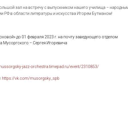
 Большой зал
на встречу с выпускником нашего училища – народны
и РФ в области литературы и искусства
Игорем Бутманом!
ховой» до 01 февраля 2023 г. на почту заведующего отделом
а Мусоргского – Сергея Игоревича
/mussorgsky-jazz-orchestra.timepad.ru/event/2310853/
:
https://vk.com/musorgsky_spb