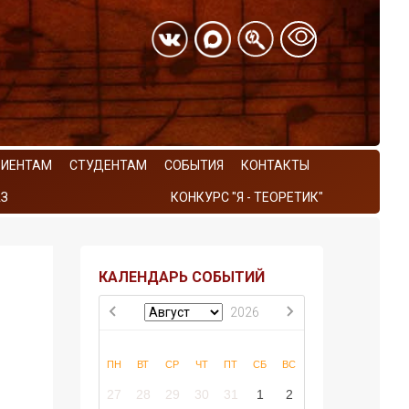
РИЕНТАМ
СТУДЕНТАМ
СОБЫТИЯ
КОНТАКТЫ
З
КОНКУРС "Я - ТЕОРЕТИК"
КАЛЕНДАРЬ СОБЫТИЙ
2026
ПН
ВТ
СР
ЧТ
ПТ
СБ
ВС
27
28
29
30
31
1
2