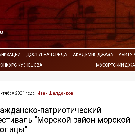
АНИЗАЦИИ
ДОСТУПНАЯ СРЕДА
АКАДЕМИЯ ДЖАЗА
АБИТУ
КОНКУРС КУЗНЕЦОВА
МУСОРГСКИЙ ДЖА
ктября 2021 года |
Иван Шалденков
ражданско-патриотический
естиваль "Морской район морской
толицы"