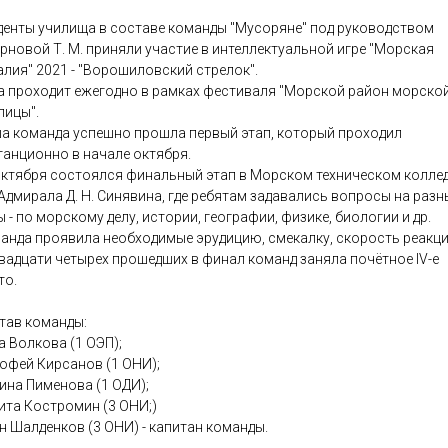
денты училища в составе команды "Мусоряне" под руководством
рновой Т. М. приняли участие в интеллектуальной игре "Морская
алия" 2021 - "Ворошиловский стрелок".
а проходит ежегодно в рамках фестиваля "Морской район морско
лицы".
а команда успешно прошла первый этап, который проходил
танционно в начале октября.
октября состоялся финальный этап в Морском техническом колле
 Адмирала Д. Н. Синявина, где ребятам задавались вопросы на разн
 - по морскому делу, истории, географии, физике, биологии и др.
анда проявила необходимые эрудицию, смекалку, скорость реакци
двадцати четырех прошедших в финал команд заняла почётное IV-е
то.
тав команды:
а Волкова (1 ОЭП);
офей Кирсанов (1 ОНИ);
ина Пименова (1 ОДИ);
ита Костромин (3 ОНИ;)
н Шалденков (3 ОНИ) - капитан команды.