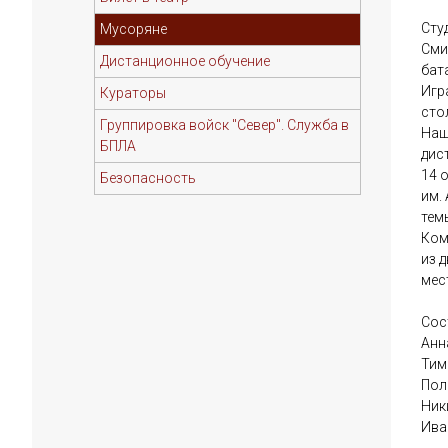
Сту
Мусоряне
Сми
Дистанционное обучение
бат
Игр
Кураторы
сто
Группировка войск "Север". Служба в
Наш
БПЛА
дис
14 
Безопасность
им.
темы
Ком
из 
мес
Сос
Анн
Тим
Пол
Ник
Ива