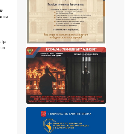
ий
ания
fja
 за