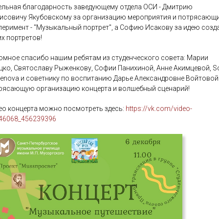
ельная благодарность заведующему отдела ОСИ - Дмитрию
исовичу Якубовскому за организацию мероприятия и потрясающ
перимент - "Музыкальный портрет", а Софию Исакову за идею созд
их портретов!
омное спасибо нашим ребятам из студенческого совета: Марии
цко, Святославу Рыженкову, Софии Панихиной, Анне Акимцевой, So
renova и советнику по воспитанию Дарье Александровне Войтовой
рясающую организацию концерта и волшебный сценарий!
ео концерта можно посмотреть здесь:
https://vk.com/video-
46068_456239396