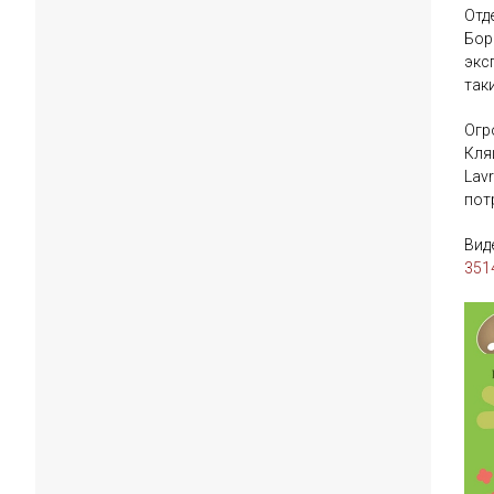
Отд
Бор
экс
так
Огр
Кля
Lav
пот
Вид
351