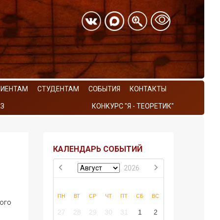
РИЕНТАМ
СТУДЕНТАМ
СОБЫТИЯ
КОНТАКТЫ
З
КОНКУРС "Я - ТЕОРЕТИК"
КАЛЕНДАРЬ СОБЫТИЙ
2026
ПН
ВТ
СР
ЧТ
ПТ
СБ
ВС
кого
27
28
29
30
31
1
2