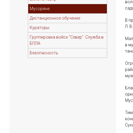
вол
сад
Мусоряне
Дистанционное обучение
В п
Л. В
Кураторы
Группировка войск "Север". Служба в
Мал
БПЛА
в м
тан
Безопасность
Огр
рай
муз
Бла
орк
Мус
Тим
кон
Сух