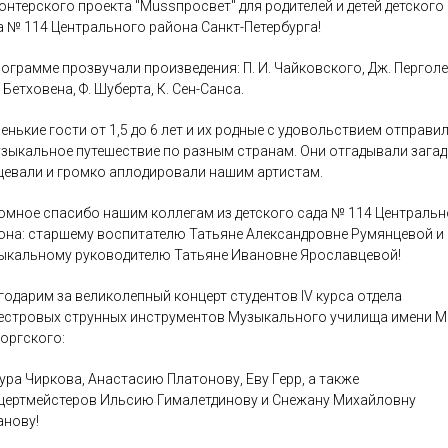
онтерского проекта "Mussпросвет" для родителей и детей детского
а № 114 Центрального района Санкт-Петербурга!
рограмме прозвучали произведения: П. И. Чайковского, Дж. Перголе
. Бетховена, Ф. Шуберта, К. Сен-Санса.
енькие гости от 1,5 до 6 лет и их родные с удовольствием отправи
узыкальное путешествие по разным странам. Они отгадывали загад
цевали и громко аплодировали нашим артистам.
омное спасибо нашим коллегам из детского сада № 114 Центральн
она: старшему воспитателю Татьяне Александровне Румянцевой и
ыкальному руководителю Татьяне Ивановне Ярославцевой!
годарим за великолепный концерт студентов IV курса отдела
естровых струнных инструментов Музыкального училища имени М.
оргского:
ура Чиркова, Анастасию Платонову, Еву Герр, а также
цертмейстеров Ильсию Гималетдинову и Снежану Михайловну
анову!