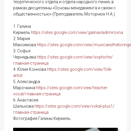
теоретического отдела и отдела народного пения, в
рамках дисциплины «Основы менеджмента и связи с
общественностью» (Преподаватель Моторнюк Н.А.).
1. Галина
Кирмель
https://sites.google.com/view/galinavladimirovna
2. Мария
Максимова
https://sites.google.com/view/musicaestheticring
3. Софья
Чернядьева
https://sites.google.com/view/sophiche/
главная-страница
4. Юлия Коннова
https://sites.google.com/view/folk-
artist
5. Александра
Марочкина
https://sites.google.com/view/teacher-
vocal/главная-страница
6. Анастасия
Шальнова
https://sites.google.com/view/vokal-plus1/
главная-страница
Фотография Галины Кирмель.