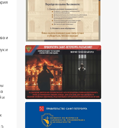
ария
ва и
ук и
ры
ва
й и
х
.Э.