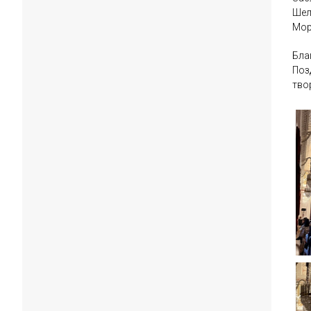
Шел
Мор
Бла
Поз
тво