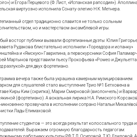
piro») и Егора Перцевого (Ф. Лист, «Испанская рапсодия»). Аполлин
льская виртуозно исполнила Сонату-элегию Н.К. Метнера.
тепианный отдел традиционно славится не только сольным
олнительством, но и мастерством ансамблевой игры.
бый восторг публики вызвали фортепианные дуэты: Юлия Григорье
завета Рудакова блистательно исполнили «Тореадора и испанку»
инштейна и «Ямскую» Гаврилина, а первокурсники София Паламарч
рей Мартынов представили пьесу Прокофьева «Ромео и Джульетта
ед разлукой» для двух фортепиано.
грамма вечера также была украшена камерным музицированием.
арком для слушателей стало выступление Трио №1 Бетховена в
таве Киры Ким (скрипка), Марии Смирновой (виолончель) и Варва
якиной (фортепиано). А вокальная лирика Н.А. Римского-Корсако
никновенно прозвучала в исполнении сопрано Натальи Михалёво
нистки Лады Епимаховой.
тупление студентов — это всегда результат колоссального труда и
подавателей. Выражаем огромную благодарность педагогам:
луженному работнику культуры РФ Т.Л. Осиповой, Т.Ю. Ериловой, А