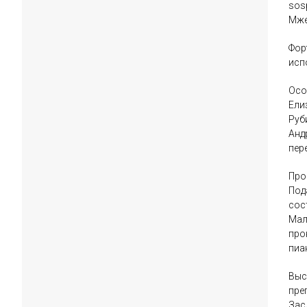
sos
Мже
Фор
исп
Осо
Ели
Руб
Анд
пер
Про
Под
сос
Мал
про
пиа
Выс
пре
Зас