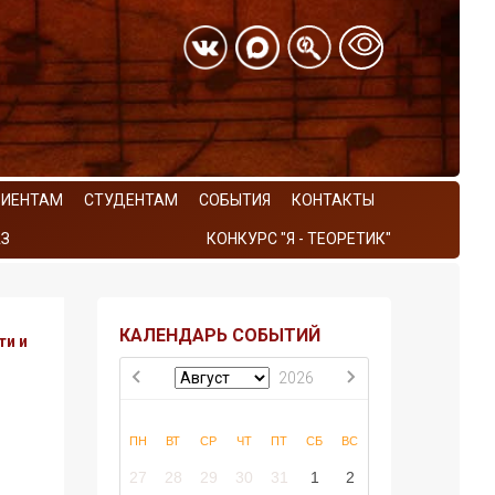
РИЕНТАМ
СТУДЕНТАМ
СОБЫТИЯ
КОНТАКТЫ
З
КОНКУРС "Я - ТЕОРЕТИК"
КАЛЕНДАРЬ СОБЫТИЙ
ти и
2026
ПН
ВТ
СР
ЧТ
ПТ
СБ
ВС
27
28
29
30
31
1
2