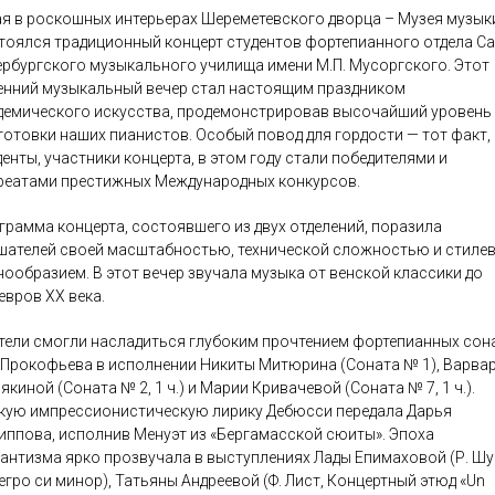
ая в роскошных интерьерах Шереметевского дворца – Музея музык
тоялся традиционный концерт студентов фортепианного отдела Са
ербургского музыкального училища имени М.П. Мусоргского. Этот
енний музыкальный вечер стал настоящим праздником
демического искусства, продемонстрировав высочайший уровень
готовки наших пианистов. Особый повод для гордости — тот факт,
денты, участники концерта, в этом году стали победителями и
реатами престижных Международных конкурсов.
грамма концерта, состоявшего из двух отделений, поразила
шателей своей масштабностью, технической сложностью и стиле
нообразием. В этот вечер звучала музыка от венской классики до
евров XX века.
тели смогли насладиться глубоким прочтением фортепианных сон
. Прокофьева в исполнении Никиты Митюрина (Соната № 1), Варва
киной (Соната № 2, 1 ч.) и Марии Кривачевой (Соната № 7, 1 ч.).
кую импрессионистическую лирику Дебюсси передала Дарья
иппова, исполнив Менуэт из «Бергамасской сюиты». Эпоха
антизма ярко прозвучала в выступлениях Лады Епимаховой (Р. Шу
егро си минор), Татьяны Андреевой (Ф. Лист, Концертный этюд «Un