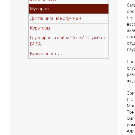
6 м
Мусоряне
сос
Пет
Дистанционное обучение
вес
Кураторы
ака
под
Группировка войск "Север". Служба в
сту
БПЛА
лау
Безопасность
Про
слу
раз
шед
Зри
С.С
Маля
Тон
Фил
ром
Алл