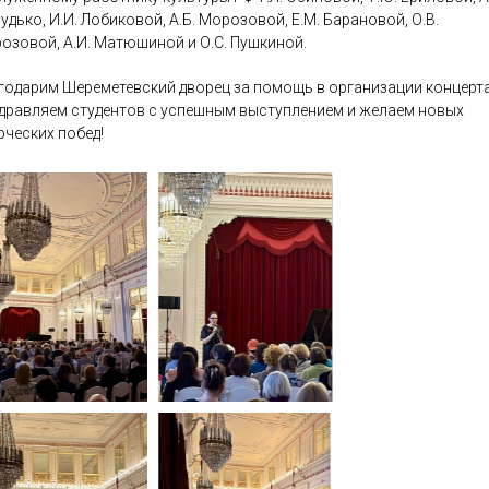
удько, И.И. Лобиковой, А.Б. Морозовой, Е.М. Барановой, О.В.
озовой, А.И. Матюшиной и О.С. Пушкиной.
годарим Шереметевский дворец за помощь в организации концерта
дравляем студентов с успешным выступлением и желаем новых
рческих побед!