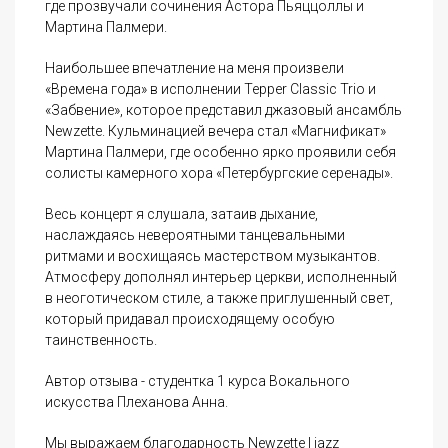
где прозвучали сочинения Астора Пьяццоллы и
Мартина Палмери.
Наибольшее впечатление на меня произвели
«Времена года» в исполнении Tepper Classic Trio и
«Забвение», которое представил джазовый ансамбль
Newzette. Кульминацией вечера стал «Магнификат»
Мартина Палмери, где особенно ярко проявили себя
солисты камерного хора «Петербургские серенады».
Весь концерт я слушала, затаив дыхание,
наслаждаясь невероятными танцевальными
ритмами и восхищаясь мастерством музыкантов.
Атмосферу дополнял интерьер церкви, исполненный
в неоготическом стиле, а также приглушенный свет,
который придавал происходящему особую
таинственность.
Автор отзыва - студентка 1 курса Вокального
искусства Плеханова Анна.
Мы выражаем благодарность Newzette | jazz