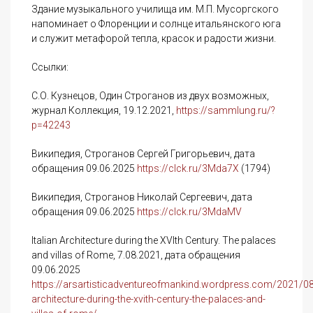
Здание музыкального училища им. М.П. Мусоргского
напоминает о Флоренции и солнце итальянского юга
и служит метафорой тепла, красок и радости жизни.
Ссылки:
С.О. Кузнецов, Один Строганов из двух возможных,
журнал Коллекция, 19.12.2021,
https://sammlung.ru/?
p=42243
Википедия, Строганов Сергей Григорьевич, дата
обращения 09.06.2025
https://clck.ru/3Mda7X
(1794)
Википедия, Строганов Николай Сергеевич, дата
обращения 09.06.2025
https://clck.ru/3MdaMV
Italian Architecture during the XVIth Century. The palaces
and villas of Rome, 7.08.2021, дата обращения
09.06.2025
https://arsartisticadventureofmankind.wordpress.com/2021/08/
architecture-during-the-xvith-century-the-palaces-and-