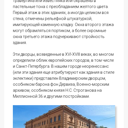
травертина или известняка или окрашены в
пастельные тона с преобладанием желтого цвета.
Первый этаж в этих зданиях, а иногда целиком вся
стена, отмечены рельефной штукатуркой,
имитирующей каменную кладку. Окна второго этажа
могут обрамляться портиком, а более скромные
окна третьего этажа подчеркивают стройность
здания.
Эти дворцы, возведенные в XVI-XVIII веках, во многом
определили облик европейских городов, в том числе
и Санкт-Петербурга. В нашем городе неоренессанс
(или эти здания еще атрибутируют как здания в стиле
эклектики) представлен Владимирским дворцом,
особняком барона фон Дервиза, Военно-морским
архивом, особняком князя Н.С. Строганова на
Миллионной 36 и другими постройками.