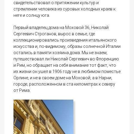
свидетельствовал о притяжении культур и
стремлении человека из суровых холодных краев к
неге и солнцу юга.
Первый владелец дома на Моховой 36, Николай
Сергеевич Строганов, вырос в семье, где
коллекционировались произведения итальянского
искусства и, по-видимому, образы солнечной Италии
остались в памяти хозяина дома. Мы не знаем,
путешествовал ли Николай Сергеевич во Флоренцию
и Рим, но обращает на себя внимание тот факт, что
из жизни он ушел в 1906 году не в любимом поместье
Орлине, и не в своем доме на Моховой, а в Нарни,
городе, расположенном в ста километрах к северу
от Рима.